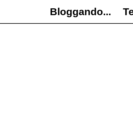
Bloggando...
T