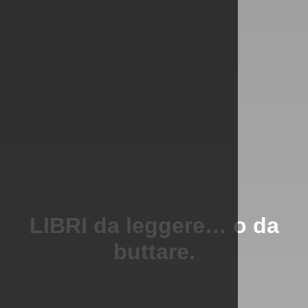
LIBRI da leggere… o da
buttare.