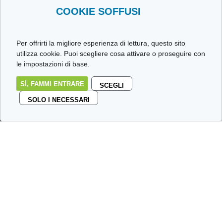
COOKIE SOFFUSI
Per offrirti la migliore esperienza di lettura, questo sito
utilizza cookie. Puoi scegliere cosa attivare o proseguire con
le impostazioni di base.
SÌ, FAMMI ENTRARE
SCEGLI
SOLO I NECESSARI
Non sempre si riesce a beccare
il libro giusto e, quando un
libro fa veramente male a
leggerlo, be’, è sempre
possibile dargli fuoco,
Pepe