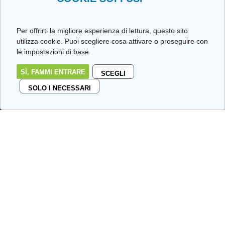
Per offrirti la migliore esperienza di lettura, questo sito
utilizza cookie. Puoi scegliere cosa attivare o proseguire con
le impostazioni di base.
SÌ, FAMMI ENTRARE
SCEGLI
SOLO I NECESSARI
Non sempre si riesce a beccare
il libro giusto e, quando un
libro fa veramente male a
leggerlo, be’, è sempre
possibile dargli fuoco,
Pepe
Carvalho docet
…