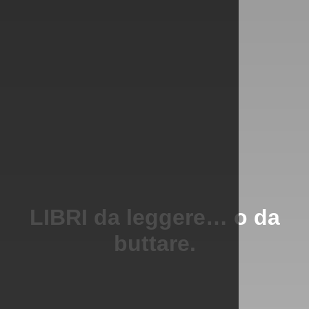
LIBRI da leggere… o da
buttare.