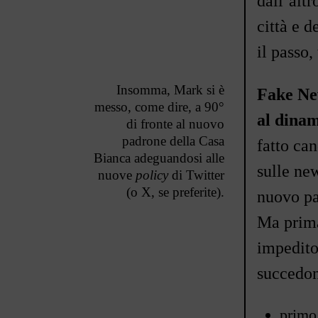
dall
’
altr
città e 
il passo
Insomma, Mark si è
Fake New
messo, come dire, a 90°
al dinam
di fronte al nuovo
padrone della Casa
fatto ca
Bianca adeguandosi alle
sulle ne
nuove
policy
di Twitter
(o X, se preferite).
nuovo pa
Ma prima
impedito
succedon
primo