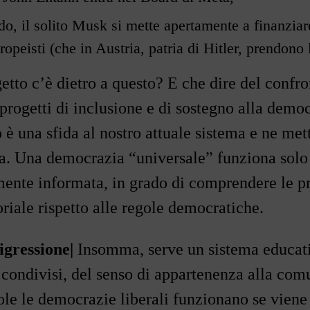
o, il solito Musk si mette apertamente a finanziare
ropeisti (che in Austria, patria di Hitler, prendono
etto c
’
è dietro a questo? E che dire del confr
progetti di inclusione e di sostegno alla democ
 è una sfida al nostro attuale sistema e ne mett
ca. Una democrazia
“universale”
funziona solo 
mente informata, in grado di comprendere le p
riale rispetto alle regole democratiche.
igressione|
Insomma, serve un sistema educativ
i condivisi, del senso di appartenenza alla com
role le democrazie liberali funzionano se vien