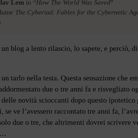
slav Lem
in
“
How The World Was Saved
”
olume
The Cyberiad: Fables for the Cybernetic Ag
)
un blog a lento rilascio, lo sapete, e perciò, di
 un tarlo nella testa. Questa sensazione che em
addormentato due o tre anni fa e risvegliato og
 delle novità scioccanti dopo questo ipotetic
, se ve l
’
avessero raccontato tre anni fa, l
’
avr
olo due o tre, che altrimenti dovrei scrivere v
…