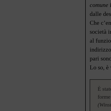
comune
i
dalle des
Che c
’
en
società i
al funzi
indirizzo
pari sono
Lo so, è 
È stat
forme
(Wins