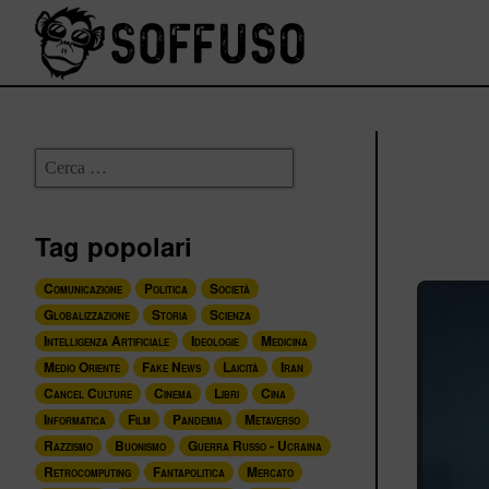
Tag popolari
Comunicazione
Politica
Società
Globalizzazione
Storia
Scienza
Intelligenza Artificiale
Ideologie
Medicina
Medio Oriente
Fake News
Laicità
Iran
Cancel Culture
Cinema
Libri
Cina
Informatica
Film
Pandemia
Metaverso
Razzismo
Buonismo
Guerra Russo - Ucraina
Retrocomputing
Fantapolitica
Mercato