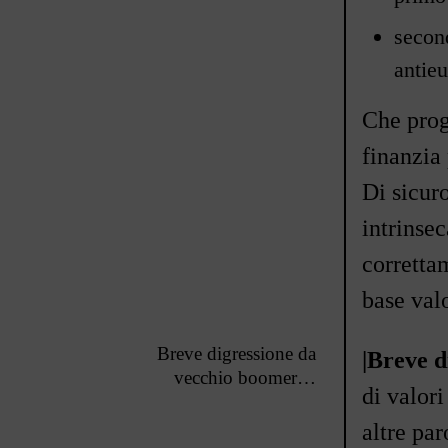
second
antieu
Che prog
finanzia 
Di sicuro
intrinse
corretta
base valo
Breve digressione da
|Breve d
vecchio boomer
…
di valor
altre pa