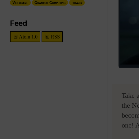
Videogame
Quantum Computing
privacy
Feed
Atom 1.0
RSS
Take a
the No
become
one! A