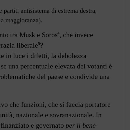
 partiti antisistema di estrema destra,
 la maggioranza).
4
onto tra Musk e Soros
, che invece
5
razia liberale
?
e in luce i difetti, la debolezza
se una percentuale elevata dei votanti è
roblematiche del paese e condivide una
o che funzioni, che si faccia portatore
unità, nazionale e sovranazionale. In
e finanziato e governato
per il bene