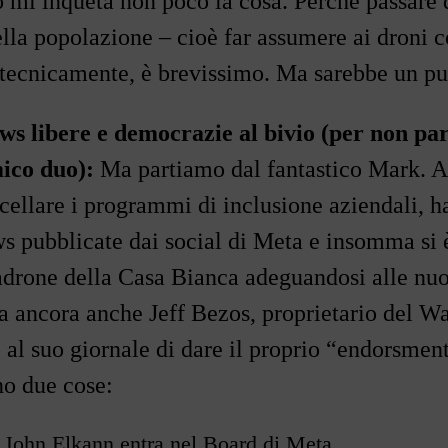
o mi inqueta non poco la cosa. Perché passare 
della popolazione
–
cioè far assumere ai droni c
, tecnicamente, è brevissimo. Ma sarebbe un pu
s libere e democrazie al bivio (per non par
ico duo):
Ma partiamo dal fantastico Mark. A 
ncellare i programmi di inclusione aziendali, h
ws pubblicate dai social di Meta e insomma si è
drone della Casa Bianca adeguandosi alle nu
 ancora anche Jeff Bezos, proprietario del W
 al suo giornale di dare il proprio
“endorsmen
o due cose:
 John Elkann entra nel Board di Meta,