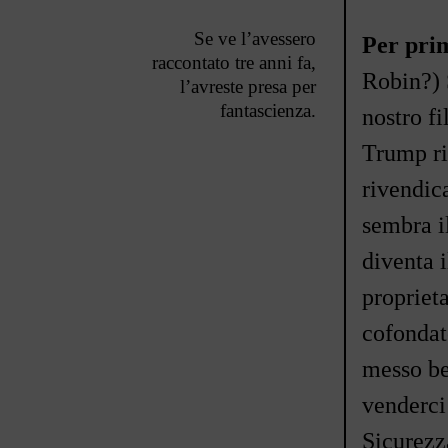
Se ve l
’
avessero
Per prim
raccontato tre anni fa,
Robin?) S
l
’
avreste presa per
fantascienza.
nostro fi
Trump ri
rivendic
sembra i
diventa 
propriet
cofondat
messo bec
venderci 
Sicurezz