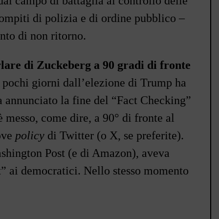
dal campo di battaglia al controllo delle
ompiti di polizia e di ordine pubblico
–
nto di non ritorno.
lare di Zuckeberg a 90 gradi di fronte
pochi giorni dall
’
elezione di Trump ha
a annunciato la fine del
“Fact Checking”
 messo, come dire, a 90° di fronte al
ove
policy
di Twitter (o X, se preferite).
ashington Post (e di Amazon), aveva
t”
ai democratici. Nello stesso momento