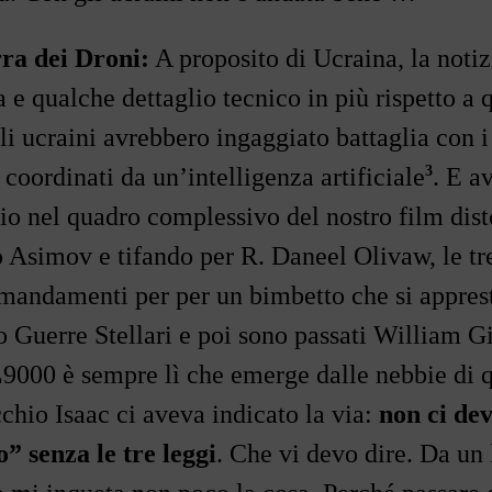
ra dei Droni:
A proposito di Ucraina, la notiz
e qualche dettaglio tecnico in più rispetto a qu
i ucraini avrebbero ingaggiato battaglia con i 
3
e coordinati da un
’
intelligenza artificiale
. E a
io nel quadro complessivo del nostro film dist
 Asimov e tifando per R. Daneel Olivaw, le tr
mandamenti per per un bimbetto che si appres
o Guerre Stellari e poi sono passati William Gi
L9000 è sempre lì che emerge dalle nebbie di 
chio Isaac ci aveva indicato la via:
non ci de
o”
senza le tre leggi
. Che vi devo dire. Da un