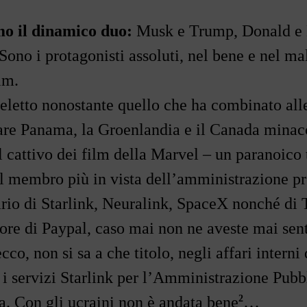
o il dinamico duo:
Musk e Trump, Donald e E
ono i protagonisti assoluti, nel bene e nel mal
lm.
eletto nonostante quello che ha combinato alle
are Panama, la Groenlandia e il Canada minac
l cattivo dei film della Marvel
–
un paranoico 
il membro più in vista dell
’
amministrazione pre
ario di Starlink, Neuralink, SpaceX nonché di T
ore di Paypal, caso mai non ne aveste mai sent
co, non si sa a che titolo, negli affari interni 
i servizi Starlink per l
’
Amministrazione Pubbli
2
a. Con gli ucraini non è andata bene
…