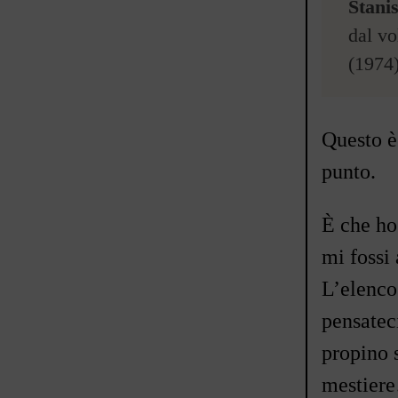
Stani
dal v
(1974
Questo è 
punto.
È che ho
mi fossi 
L
’
elenco
pensateci
propino s
mestiere