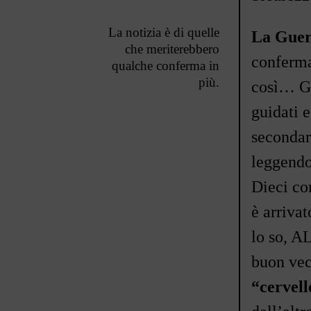
La notizia è di quelle
La Guer
che meriterebbero
conferma 
qualche conferma in
più.
così
…
Gl
guidati 
secondar
leggendo
Dieci co
è arrivat
lo so, A
buon vec
“cervell